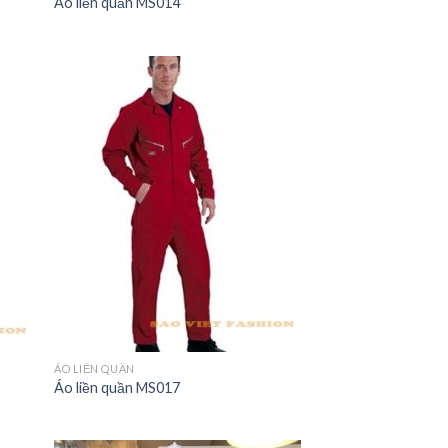
Áo liền quần MS014
ÁO LIỀN QUẦN
Áo liền quần MS017