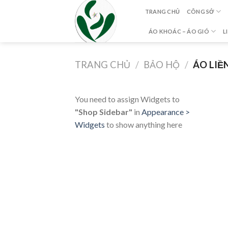
Skip
TRANG CHỦ
CÔNG SỞ
to
content
ÁO KHOÁC – ÁO GIÓ
L
TRANG CHỦ
/
BẢO HỘ
/
ÁO LIỀ
You need to assign Widgets to
"Shop Sidebar"
in
Appearance >
Widgets
to show anything here