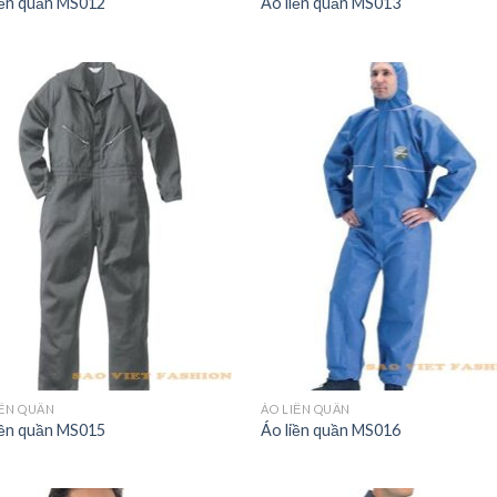
iền quần MS012
Áo liền quần MS013
IỀN QUẦN
ÁO LIỀN QUẦN
iền quần MS015
Áo liền quần MS016