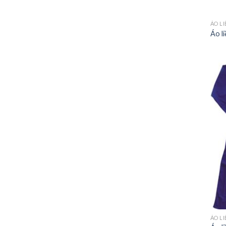
ÁO L
Áo l
ÁO L