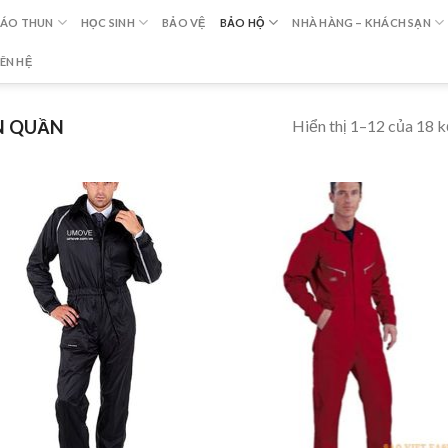
ÁO THUN
HỌC SINH
BẢO VỆ
BẢO HỘ
NHÀ HÀNG – KHÁCH SẠN
IÊN HỆ
Hiển thị 1–12 của 18 k
N QUẦN