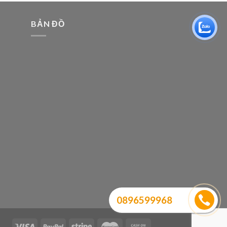
BẢN ĐỒ
0896599968