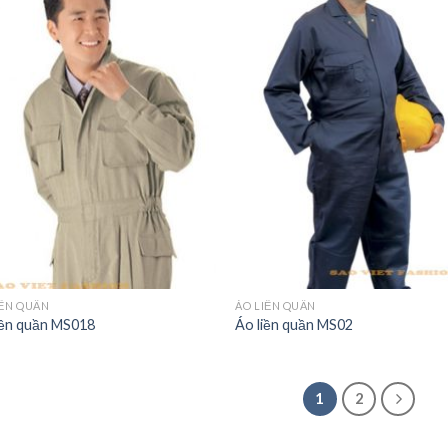
IỀN QUẦN
ÁO LIỀN QUẦN
iền quần MS018
Áo liền quần MS02
1
2