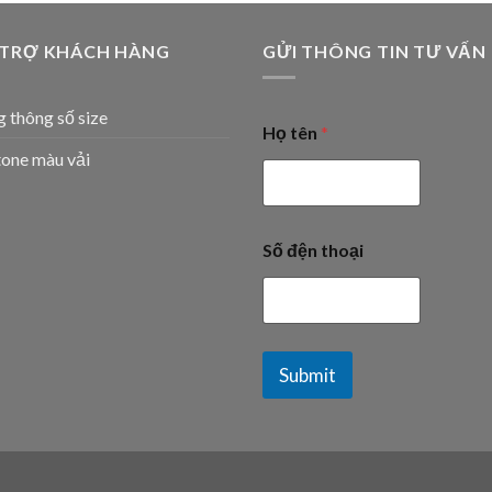
 TRỢ KHÁCH HÀNG
GỬI THÔNG TIN TƯ VẤN
 thông số size
Họ tên
*
one màu vải
Số đện thoại
Submit