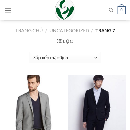
Skip
0
to
content
TRANG CHỦ
/
UNCATEGORIZED
/
TRANG 7
LỌC