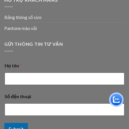
Bảng thông số size
Pantone màu vải
GỬI THÔNG TIN TƯ VẤN
Họ tên
*
Số đện thoại