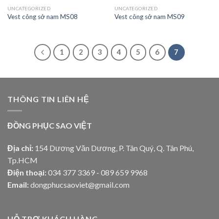
UNCATEGORIZED
UNCATEGORIZED
Vest công sở nam MS08
Vest công sở nam MS09
1
2
3
4
5
6
7
THÔNG TIN LIÊN HỆ
ĐỒNG PHỤC SAO VIỆT
Địa chỉ:
154 Dương Văn Dương, P. Tân Quý, Q. Tân Phú,
Tp.HCM
Điện thoại:
034 377 3369 - 089 659 9968
Email:
dongphucsaoviet@gmail.com
HỖ TRỢ KHÁCH HÀNG