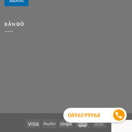
Submit
BẢN ĐỒ
0896599968