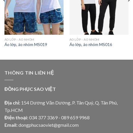
ÁO LỚP - ÁO NHÓM
ÁO LỚP - ÁO NHÓM
Áo lớp, áo nhóm MS019
Áo lớp, áo nhóm MS016
THÔNG TIN LIÊN HỆ
ĐỒNG PHỤC SAO VIỆT
Địa chỉ:
154 Dương Văn Dương, P. Tân Quý, Q. Tân Phú,
Tp.HCM
Điện thoại:
034 377 3369 - 089 659 9968
Email:
dongphucsaoviet@gmail.com