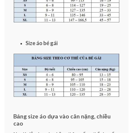
Size áo bé gái
Bảng size áo dựa vào cân nặng, chiều
cao