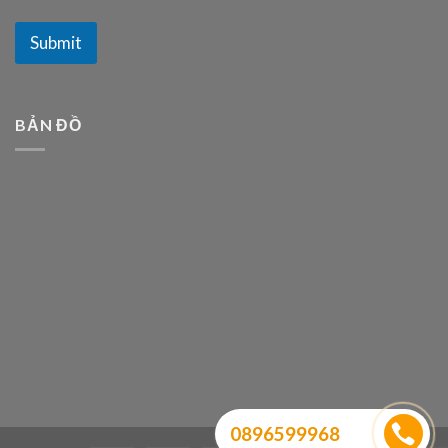
Submit
BẢN ĐỒ
0896599968