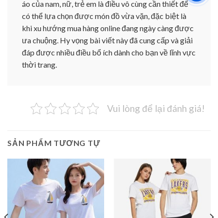
áo của nam, nữ, trẻ em là điều vô cùng cần thiết để
có thể lựa chọn được món đồ vừa vặn, đặc biệt là
khi xu hướng mua hàng online đang ngày càng được
ưa chuộng. Hy vọng bài viết này đã cung cấp và giải
đáp được nhiều điều bổ ích dành cho bạn về lĩnh vực
thời trang.
Vui lòng để lại đánh giá!
SẢN PHẨM TƯƠNG TỰ