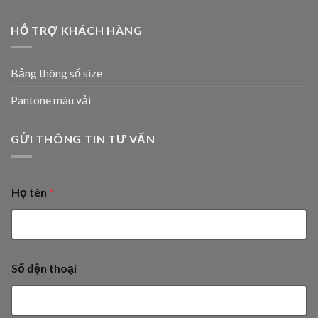
HỖ TRỢ KHÁCH HÀNG
Bảng thông số size
Pantone màu vải
GỬI THÔNG TIN TƯ VẤN
Họ tên
*
Số đện thoại