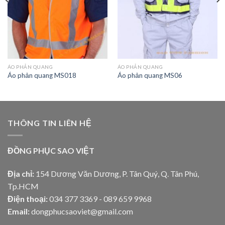
ÁO PHẢN QUANG
ÁO PHẢN QUANG
Áo phản quang MS018
Áo phản quang MS06
THÔNG TIN LIÊN HỆ
ĐỒNG PHỤC SAO VIỆT
Địa chỉ:
154 Dương Văn Dương, P. Tân Quý, Q. Tân Phú,
Tp.HCM
Điện thoại:
034 377 3369 - 089 659 9968
Email:
dongphucsaoviet@gmail.com