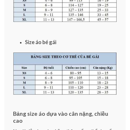
Size áo bé gái
Bảng size áo dựa vào cân nặng, chiều
cao