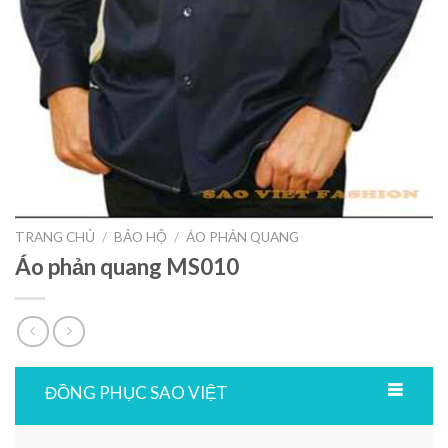
TRANG CHỦ
/
BẢO HỘ
/
ÁO PHẢN QUANG
Áo phản quang MS010
ĐỒNG PHỤC SAO VIỆT