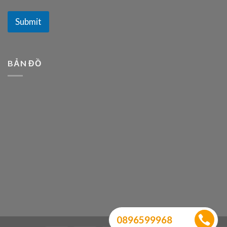
Submit
BẢN ĐỒ
0896599968