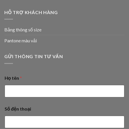
HỖ TRỢ KHÁCH HÀNG
Bảng thông số size
Pantone màu vải
GỬI THÔNG TIN TƯ VẤN
Họ tên
*
Số đện thoại