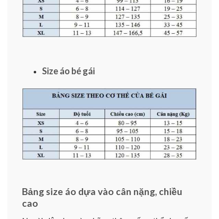
Size áo bé gái
Bảng size áo dựa vào cân nặng, chiều
cao