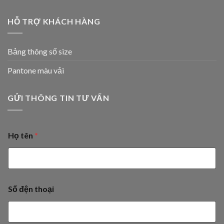
HỖ TRỢ KHÁCH HÀNG
Bảng thông số size
Pantone màu vải
GỬI THÔNG TIN TƯ VẤN
Họ tên
*
Số đện thoại