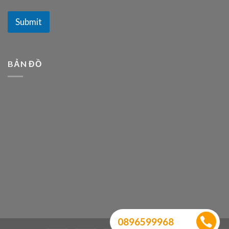
Submit
BẢN ĐỒ
0896599968