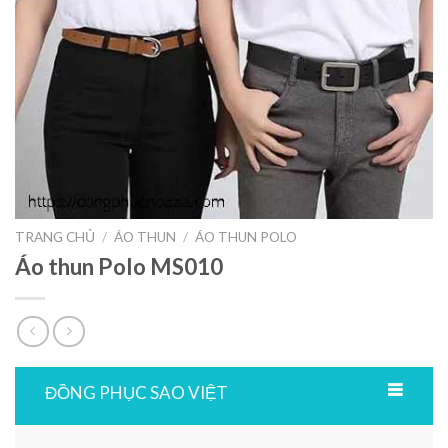
TRANG CHỦ
/
ÁO THUN
/
ÁO THUN POLO
Áo thun Polo MS010
ĐỒNG PHỤC SAO VIỆT