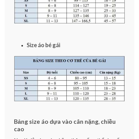
Size áo bé gái
Bảng size áo dựa vào cân nặng, chiều
cao