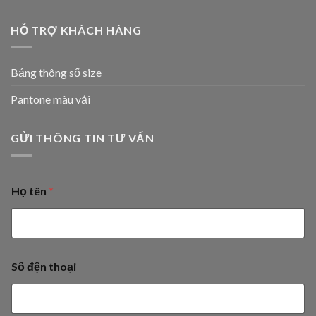
HỖ TRỢ KHÁCH HÀNG
Bảng thông số size
Pantone màu vải
GỬI THÔNG TIN TƯ VẤN
Họ tên
*
Số đện thoại