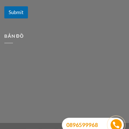
Submit
BẢN ĐỒ
0896599968