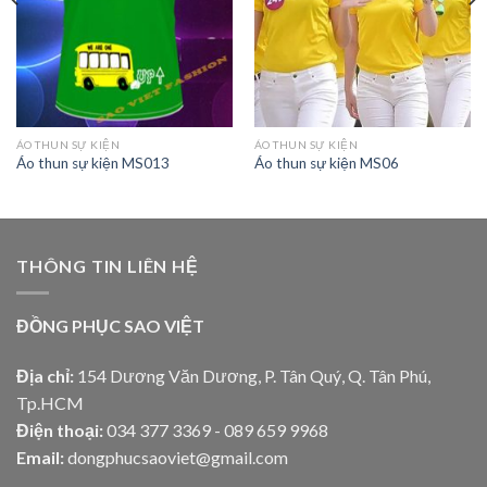
ÁO THUN SỰ KIỆN
ÁO THUN SỰ KIỆN
Áo thun sự kiện MS013
Áo thun sự kiện MS06
THÔNG TIN LIÊN HỆ
ĐỒNG PHỤC SAO VIỆT
Địa chỉ:
154 Dương Văn Dương, P. Tân Quý, Q. Tân Phú,
Tp.HCM
Điện thoại:
034 377 3369 - 089 659 9968
Email:
dongphucsaoviet@gmail.com