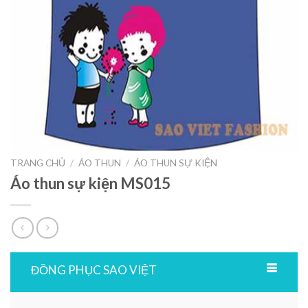
TRANG CHỦ
/
ÁO THUN
/
ÁO THUN SỰ KIỆN
Áo thun sự kiện MS015
ĐỒNG PHỤC SAO VIỆT