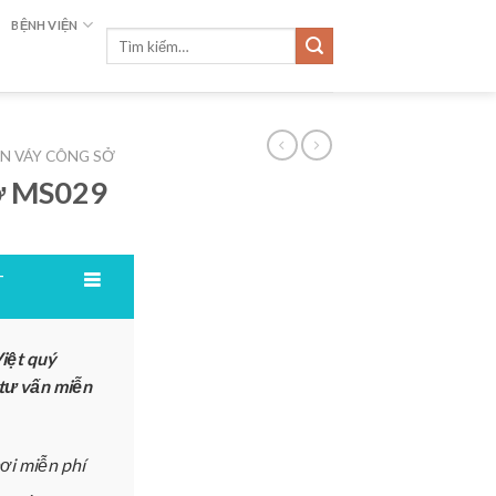
BỆNH VIỆN
Tìm
kiếm:
N VÁY CÔNG SỞ
ở MS029
T
iệt quý
 tư vấn miễn
ơi miễn phí