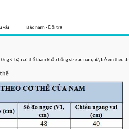
u vải
Bảo hành - Đổi trả
ng ý, bạn có thể tham khảo bảng size áo nam, nữ, trẻ em theo th
 thể