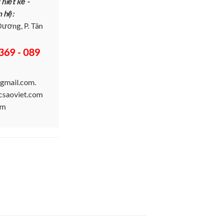
hiết kế -
n hệ:
ương, P. Tân
369 - 089
gmail.com.
ucsaoviet.com
om