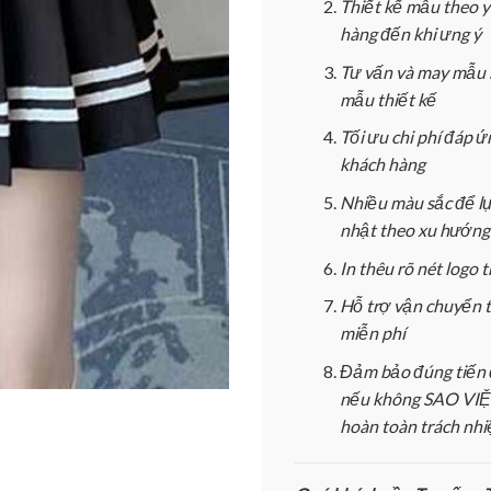
Thiết kế mẫu theo 
hàng đến khi ưng ý
Tư vấn và may mẫu 
mẫu thiết kế
Tối ưu chi phí đáp 
khách hàng
Nhiều màu sắc để l
nhật theo xu hướng
In thêu rõ nét logo
Hỗ trợ vận chuyển 
miễn phí
Đảm bảo đúng tiến 
nếu không SAO VIỆT
hoàn toàn trách nh