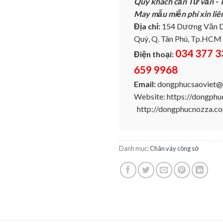
Quý khách cần Tư vấn - T
May mẫu miễn phí xin liê
Địa chỉ:
154 Dương Văn D
Quý, Q. Tân Phú, Tp.HCM
034 377 3
Điện thoại:
659 9968
Email:
dongphucsaoviet@
Website: https://dongph
http://dongphucnozza.c
Danh mục:
Chân váy công sở