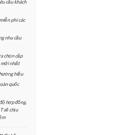
yêu cầu khách
miễn phí các
ứng nhu cầu
ựa chọn cập
 mới nhất
 thương hiệu
toàn quốc
độ hợp đồng,
 sẽ chịu
iệm