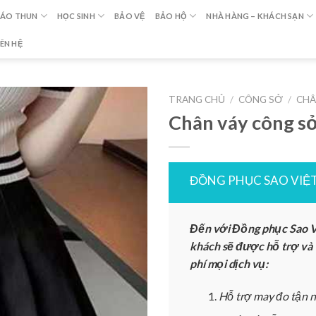
ÁO THUN
HỌC SINH
BẢO VỆ
BẢO HỘ
NHÀ HÀNG – KHÁCH SẠN
IÊN HỆ
TRANG CHỦ
/
CÔNG SỞ
/
CHÂ
Chân váy công s
ĐỒNG PHỤC SAO VIỆ
Đến với Đồng phục Sao V
khách sẽ được hỗ trợ và
phí mọi dịch vụ:
Hỗ trợ may đo tận n