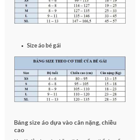
Size áo bé gái
Bảng size áo dựa vào cân nặng, chiều
cao