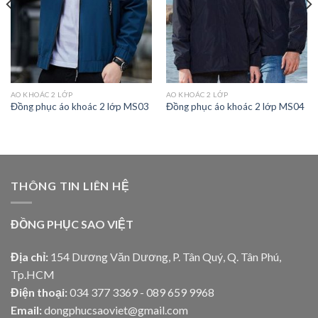
AO KHOÁC 2 LỚP
AO KHOÁC 2 LỚP
Đồng phục áo khoác 2 lớp MS03
Đồng phục áo khoác 2 lớp MS04
THÔNG TIN LIÊN HỆ
ĐỒNG PHỤC SAO VIỆT
Địa chỉ:
154 Dương Văn Dương, P. Tân Quý, Q. Tân Phú,
Tp.HCM
Điện thoại:
034 377 3369 - 089 659 9968
Email:
dongphucsaoviet@gmail.com