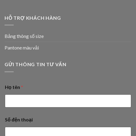
HỖ TRỢ KHÁCH HÀNG
Bảng thông số size
Pantone màu vải
GỬI THÔNG TIN TƯ VẤN
Họ tên
*
Số đện thoại