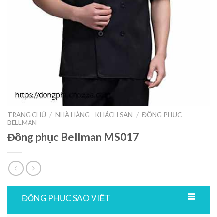
TRANG CHỦ
/
NHÀ HÀNG - KHÁCH SẠN
/
ĐỒNG PHỤC
BELLMAN
Đồng phục Bellman MS017
ĐỒNG PHỤC SAO VIỆT