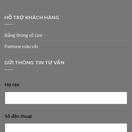
HỖ TRỢ KHÁCH HÀNG
Bảng thông số size
Pantone màu vải
GỬI THÔNG TIN TƯ VẤN
Họ tên
*
Số đện thoại