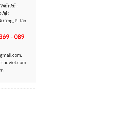
hiết kế -
n hệ:
ương, P. Tân
369 - 089
gmail.com.
ucsaoviet.com
om