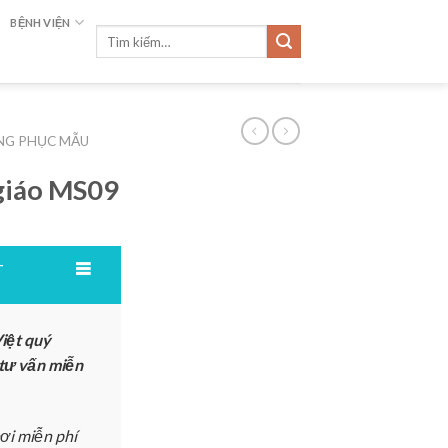
BỆNH VIỆN
Tìm
kiếm:
NG PHỤC MẪU
giáo MS09
T
iệt quý
 tư vấn miễn
ơi miễn phí