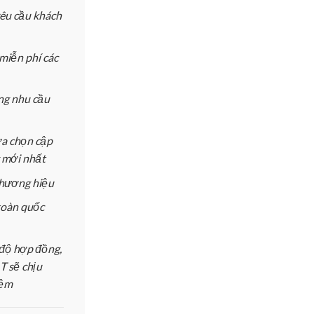
yêu cầu khách
miễn phí các
ứng nhu cầu
ựa chọn cập
 mới nhất
 thương hiệu
toàn quốc
độ hợp đồng,
 sẽ chịu
iệm