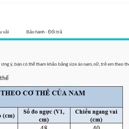
u vải
Bảo hành - Đổi trả
ng ý, bạn có thể tham khảo bảng size áo nam, nữ, trẻ em theo th
 thể