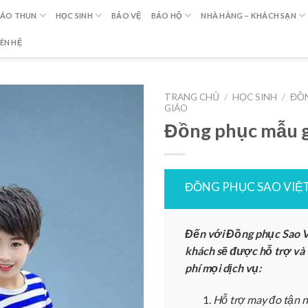
ÁO THUN
HỌC SINH
BẢO VỆ
BẢO HỘ
NHÀ HÀNG – KHÁCH SẠN
IÊN HỆ
TRANG CHỦ
/
HỌC SINH
/
ĐỒ
GIÁO
Đồng phục mẫu 
ĐỒNG PHỤC SAO VIỆ
Đến với Đồng phục Sao V
khách sẽ được hỗ trợ và
phí mọi dịch vụ:
Hỗ trợ may đo tận n