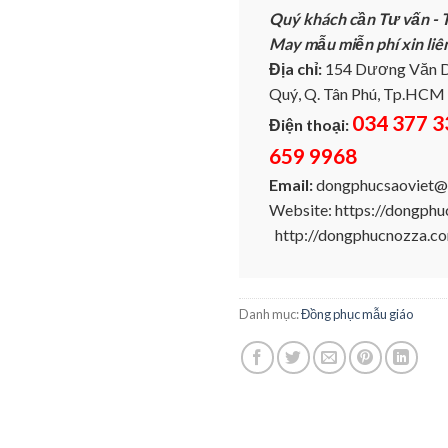
Quý khách cần Tư vấn - T
May mẫu miễn phí xin liê
Địa chỉ:
154 Dương Văn D
Quý, Q. Tân Phú, Tp.HCM
034 377 3
Điện thoại:
659 9968
Email:
dongphucsaoviet@
Website: https://dongph
http://dongphucnozza.c
Danh mục:
Đồng phục mẫu giáo