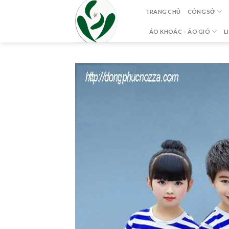
Skip
TRANG CHỦ
CÔNG SỞ
to
content
ÁO KHOÁC – ÁO GIÓ
L