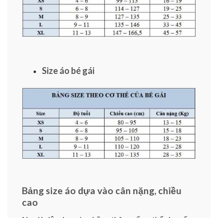
Size áo bé gái
Bảng size áo dựa vào cân nặng, chiều
cao