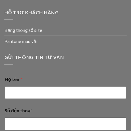
HỖ TRỢ KHÁCH HÀNG
Bảng thông số size
Pantone màu vải
GỬI THÔNG TIN TƯ VẤN
Họ tên
*
Số đện thoại