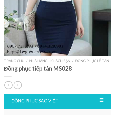
TRANG CHỦ
/
NHÀ HÀNG - KHÁCH SẠN
/
ĐỒNG PHỤC LỄ TÂN
Đồng phục tiếp tân MS028
ĐỒNG PHỤC SAO VIỆT