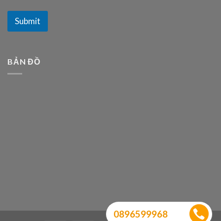
Submit
BẢN ĐỒ
0896599968