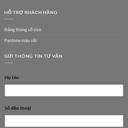
HỖ TRỢ KHÁCH HÀNG
Bảng thông số size
Pantone màu vải
GỬI THÔNG TIN TƯ VẤN
Họ tên
*
Số đện thoại