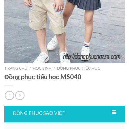
TRANG CHỦ
/
HỌC SINH
/
ĐỒNG PHỤC TIỂU HỌC
Đồng phục tiểu học MS040
ĐỒNG PHỤC SAO VIỆT