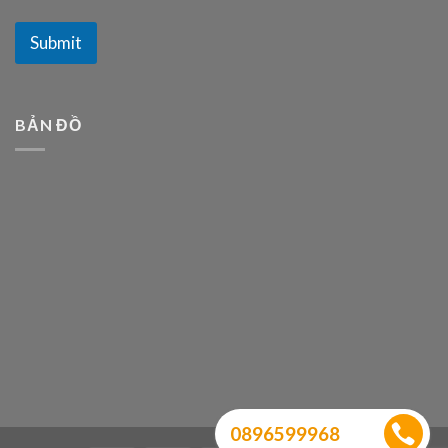
Submit
BẢN ĐỒ
0896599968