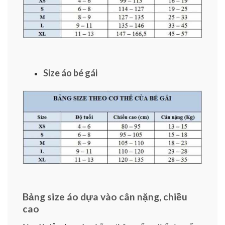
Size áo bé gái
Bảng size áo dựa vào cân nặng, chiều
cao