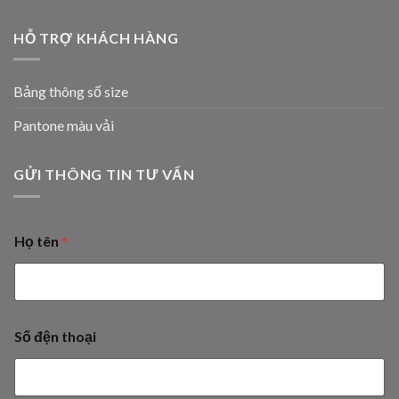
HỖ TRỢ KHÁCH HÀNG
Bảng thông số size
Pantone màu vải
GỬI THÔNG TIN TƯ VẤN
Họ tên
*
Số đện thoại