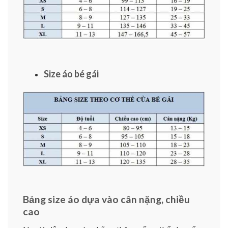
Size áo bé gái
Bảng size áo dựa vào cân nặng, chiều
cao