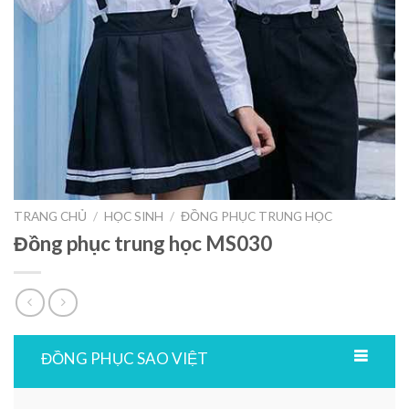
TRANG CHỦ
/
HỌC SINH
/
ĐỒNG PHỤC TRUNG HỌC
Đồng phục trung học MS030
ĐỒNG PHỤC SAO VIỆT