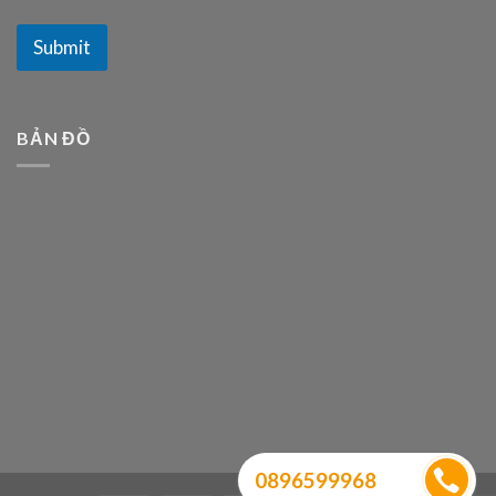
Submit
BẢN ĐỒ
0896599968