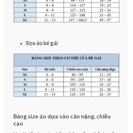
Size áo bé gái
Bảng size áo dựa vào cân nặng, chiều
cao