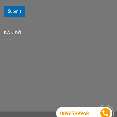
Submit
BẢN ĐỒ
0896599968