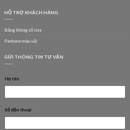
HỖ TRỢ KHÁCH HÀNG
Bảng thông số size
Pantone màu vải
GỬI THÔNG TIN TƯ VẤN
Họ tên
*
Số đện thoại