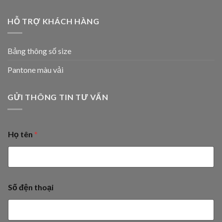
HỖ TRỢ KHÁCH HÀNG
Bảng thông số size
Pantone màu vải
GỬI THÔNG TIN TƯ VẤN
Họ tên
*
Số đện thoại