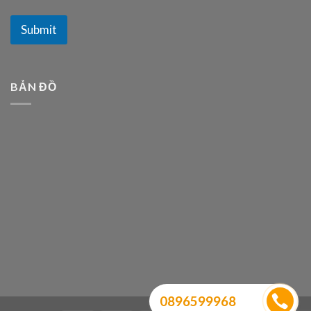
Submit
BẢN ĐỒ
0896599968