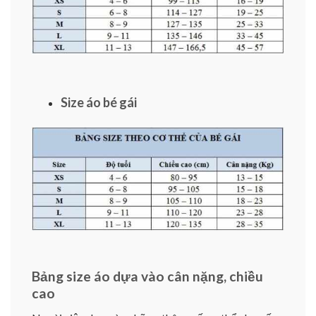
Size áo bé gái
Bảng size áo dựa vào cân nặng, chiều
cao