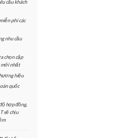
yêu cầu khách
miễn phí các
ứng nhu cầu
ựa chọn cập
 mới nhất
 thương hiệu
toàn quốc
độ hợp đồng,
 sẽ chịu
iệm