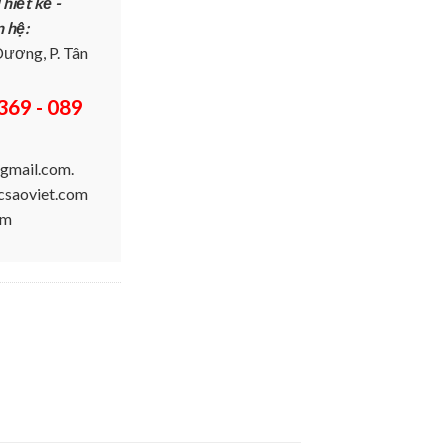
hiết kế -
n hệ:
ương, P. Tân
369 - 089
gmail.com.
ucsaoviet.com
om