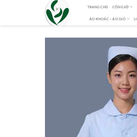
Skip
TRANG CHỦ
CÔNG SỞ
to
content
ÁO KHOÁC – ÁO GIÓ
L