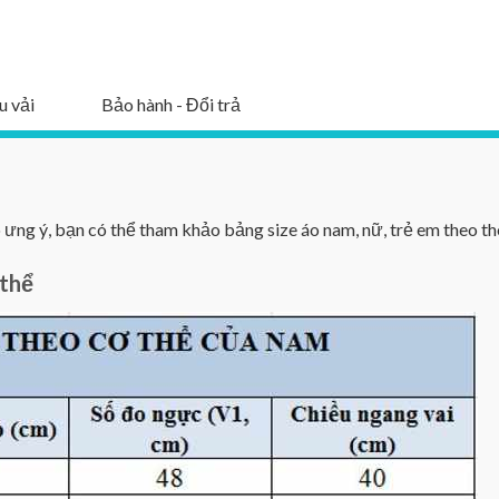
u vải
Bảo hành - Đổi trả
ng ý, bạn có thể tham khảo bảng size áo nam, nữ, trẻ em theo th
 thể