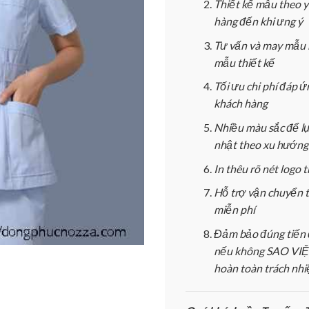
Thiết kế mẫu theo 
hàng đến khi ưng ý
Tư vấn và may mẫu 
mẫu thiết kế
Tối ưu chi phí đáp 
khách hàng
Nhiều màu sắc để l
nhật theo xu hướng
In thêu rõ nét logo
Hỗ trợ vận chuyển 
miễn phí
Đảm bảo đúng tiến 
nếu không SAO VIỆT
hoàn toàn trách nh