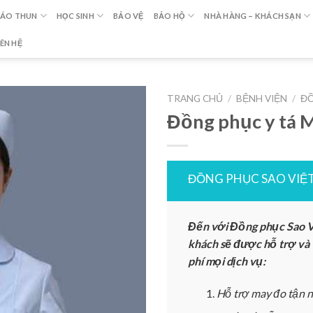
ÁO THUN
HỌC SINH
BẢO VỆ
BẢO HỘ
NHÀ HÀNG – KHÁCH SẠN
IÊN HỆ
TRANG CHỦ
/
BỆNH VIỆN
/
ĐỒ
Đồng phục y tá 
ĐỒNG PHỤC SAO VIỆ
Đến với Đồng phục Sao V
khách sẽ được hỗ trợ và
phí mọi dịch vụ:
Hỗ trợ may đo tận n