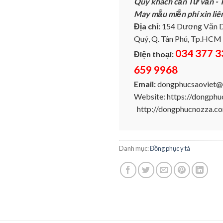
Quý khách cần Tư vấn - T
May mẫu miễn phí xin liê
Địa chỉ:
154 Dương Văn D
Quý, Q. Tân Phú, Tp.HCM
034 377 3
Điện thoại:
659 9968
Email:
dongphucsaoviet@
Website: https://dongph
http://dongphucnozza.c
Danh mục:
Đồng phục y tá