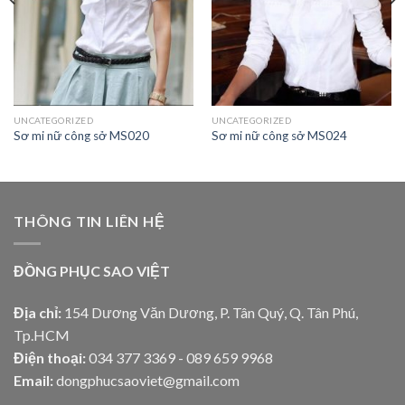
UNCATEGORIZED
UNCATEGORIZED
Sơ mi nữ công sở MS020
Sơ mi nữ công sở MS024
THÔNG TIN LIÊN HỆ
ĐỒNG PHỤC SAO VIỆT
Địa chỉ:
154 Dương Văn Dương, P. Tân Quý, Q. Tân Phú,
Tp.HCM
Điện thoại:
034 377 3369 - 089 659 9968
Email:
dongphucsaoviet@gmail.com