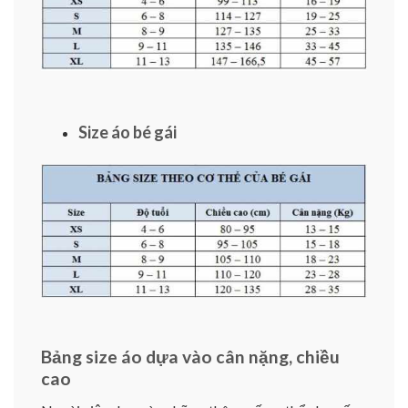
Size áo bé gái
Bảng size áo dựa vào cân nặng, chiều
cao