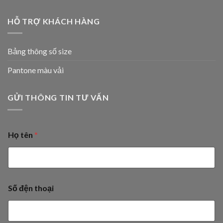
HỖ TRỢ KHÁCH HÀNG
Bảng thông số size
Pantone màu vải
GỬI THÔNG TIN TƯ VẤN
Họ tên
*
Số đện thoại