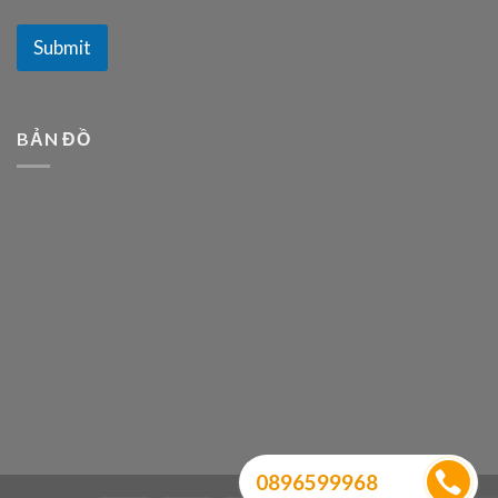
Submit
BẢN ĐỒ
0896599968