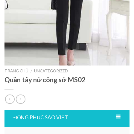
TRANG CHỦ
/
UNCATEGORIZED
Quần tây nữ công sở MS02
ĐỒNG PHỤC SAO VIỆT