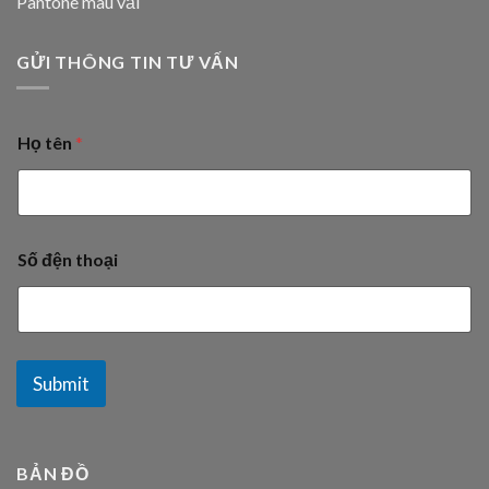
Pantone màu vải
GỬI THÔNG TIN TƯ VẤN
Họ tên
*
Số đện thoại
Submit
BẢN ĐỒ