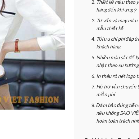
Thiết kế mẫu theo 
hàng đến khi ưng ý
Tư vấn và may mẫu 
mẫu thiết kế
Tối ưu chi phí đáp 
khách hàng
Nhiều màu sắc để l
nhật theo xu hướng
In thêu rõ nét logo
Hỗ trợ vận chuyển 
miễn phí
Đảm bảo đúng tiến 
nếu không SAO VIỆT
hoàn toàn trách nh