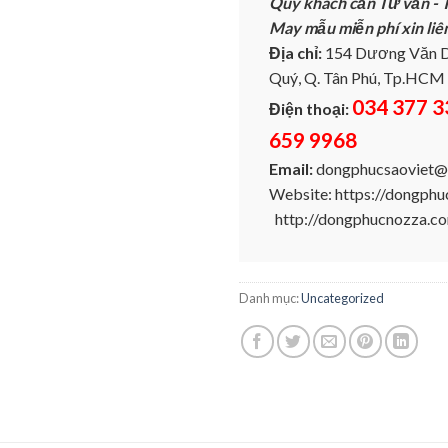
Quý khách cần Tư vấn - T
May mẫu miễn phí xin liê
Địa chỉ:
154 Dương Văn D
Quý, Q. Tân Phú, Tp.HCM
034 377 3
Điện thoại:
659 9968
Email:
dongphucsaoviet@
Website: https://dongph
http://dongphucnozza.c
Danh mục:
Uncategorized