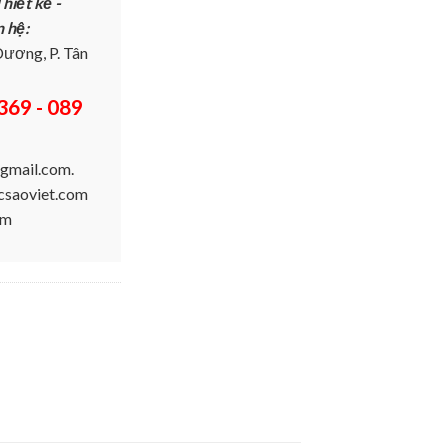
hiết kế -
n hệ:
ương, P. Tân
369 - 089
gmail.com.
ucsaoviet.com
om