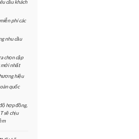
yêu cầu khách
miễn phí các
ứng nhu cầu
ựa chọn cập
 mới nhất
 thương hiệu
toàn quốc
độ hợp đồng,
 sẽ chịu
iệm