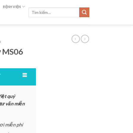
BỆNH VIỆN
Tìm
kiếm:
D
ở MS06
T
iệt quý
 tư vấn miễn
ơi miễn phí