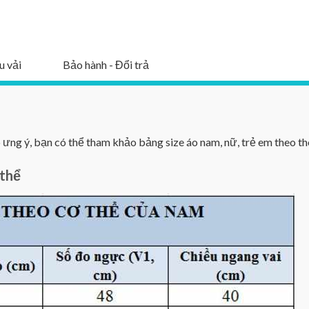
u vải
Bảo hành - Đổi trả
ng ý, bạn có thể tham khảo bảng size áo nam, nữ, trẻ em theo th
 thể