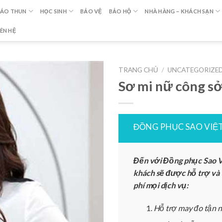
ÁO THUN
HỌC SINH
BẢO VỆ
BẢO HỘ
NHÀ HÀNG – KHÁCH SẠN
IÊN HỆ
TRANG CHỦ
/
UNCATEGORIZE
Sơ mi nữ công s
ĐỒNG PHỤC SAO VIỆ
Đến với Đồng phục Sao V
khách sẽ được hỗ trợ và
phí mọi dịch vụ:
Hỗ trợ may đo tận n