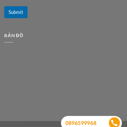
Submit
BẢN ĐỒ
0896599968