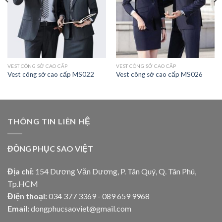
VEST CÔNG SỞ CAO CẤP
VEST CÔNG SỞ CAO CẤP
Vest công sở cao cấp MS022
Vest công sở cao cấp MS026
THÔNG TIN LIÊN HỆ
ĐỒNG PHỤC SAO VIỆT
Địa chỉ:
154 Dương Văn Dương, P. Tân Quý, Q. Tân Phú,
Tp.HCM
Điện thoại:
034 377 3369 - 089 659 9968
Email:
dongphucsaoviet@gmail.com