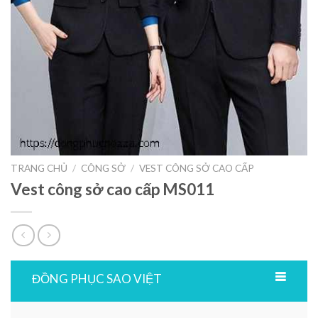
TRANG CHỦ
/
CÔNG SỞ
/
VEST CÔNG SỞ CAO CẤP
Vest công sở cao cấp MS011
ĐỒNG PHỤC SAO VIỆT