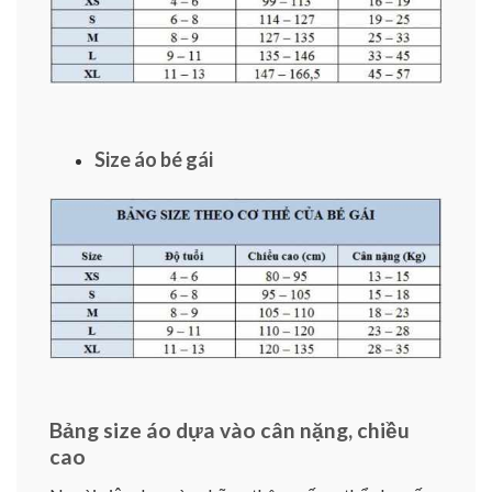
Size áo bé gái
Bảng size áo dựa vào cân nặng, chiều
cao