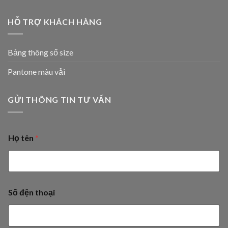
HỖ TRỢ KHÁCH HÀNG
Bảng thông số size
Pantone màu vải
GỬI THÔNG TIN TƯ VẤN
Họ tên
*
Số đện thoại