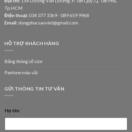
Địa chỉ:
154 Dương Văn Dương, P. Tân Quý, Q. Tân Phú,
Tp.HCM
Điện thoại:
034 377 3369 - 089 659 9968
Email:
dongphucsaoviet@gmail.com
HỖ TRỢ KHÁCH HÀNG
Bảng thông số size
Pantone màu vải
GỬI THÔNG TIN TƯ VẤN
Họ tên
*