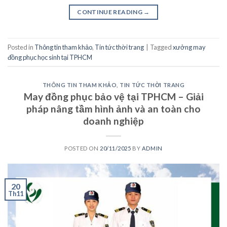
CONTINUE READING
→
Posted in
Thông tin tham khảo
,
Tin tức thời trang
|
Tagged
xưởng may
đồng phục học sinh tại TPHCM
THÔNG TIN THAM KHẢO
,
TIN TỨC THỜI TRANG
May đồng phục bảo vệ tại TPHCM – Giải
pháp nâng tầm hình ảnh và an toàn cho
doanh nghiệp
POSTED ON
20/11/2025
BY
ADMIN
20
Th11