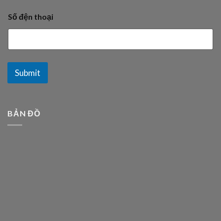
Số đện thoại
Submit
BẢN ĐỒ