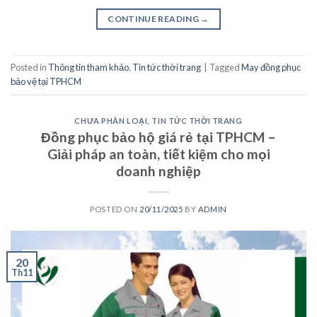
CONTINUE READING
→
Posted in
Thông tin tham khảo
,
Tin tức thời trang
|
Tagged
May đồng phục
bảo vệ tại TPHCM
CHƯA PHÂN LOẠI
,
TIN TỨC THỜI TRANG
Đồng phục bảo hộ giá rẻ tại TPHCM –
Giải pháp an toàn, tiết kiệm cho mọi
doanh nghiệp
POSTED ON
20/11/2025
BY
ADMIN
20
Th11