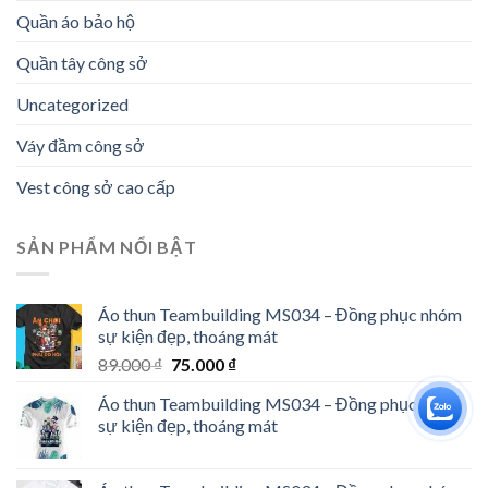
Quần áo bảo hộ
Quần tây công sở
Uncategorized
Váy đầm công sở
Vest công sở cao cấp
SẢN PHẨM NỔI BẬT
Áo thun Teambuilding MS034 – Đồng phục nhóm
sự kiện đẹp, thoáng mát
Giá
Giá
89.000
₫
75.000
₫
gốc
hiện
Áo thun Teambuilding MS034 – Đồng phục nhóm
là:
tại
sự kiện đẹp, thoáng mát
89.000 ₫.
là:
75.000 ₫.