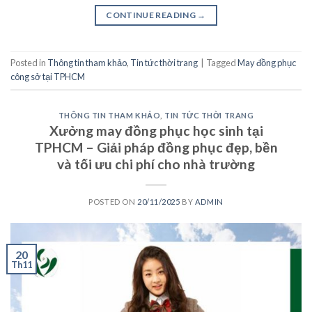
CONTINUE READING
→
Posted in
Thông tin tham khảo
,
Tin tức thời trang
|
Tagged
May đồng phục
công sở tại TPHCM
THÔNG TIN THAM KHẢO
,
TIN TỨC THỜI TRANG
Xưởng may đồng phục học sinh tại
TPHCM – Giải pháp đồng phục đẹp, bền
và tối ưu chi phí cho nhà trường
POSTED ON
20/11/2025
BY
ADMIN
20
Th11