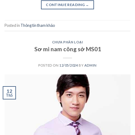
CONTINUE READING
→
Posted in
Thông tin tham khảo
CHƯA PHÂN LOẠI
Sơ mi nam công sở MS01
POSTED ON
12/05/2024
BY
ADMIN
12
Th5