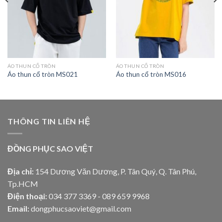
ÁO THUN CỔ TRÒN
ÁO THUN CỔ TRÒN
Áo thun cổ tròn MS021
Áo thun cổ tròn MS016
THÔNG TIN LIÊN HỆ
ĐỒNG PHỤC SAO VIỆT
Địa chỉ:
154 Dương Văn Dương, P. Tân Quý, Q. Tân Phú,
Tp.HCM
Điện thoại:
034 377 3369 - 089 659 9968
Email:
dongphucsaoviet@gmail.com