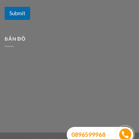
Submit
BẢN ĐỒ
0896599968