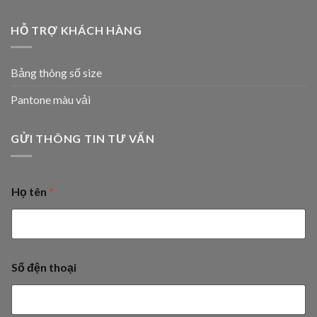
HỖ TRỢ KHÁCH HÀNG
Bảng thông số size
Pantone màu vải
GỬI THÔNG TIN TƯ VẤN
Họ tên
*
Số đện thoại