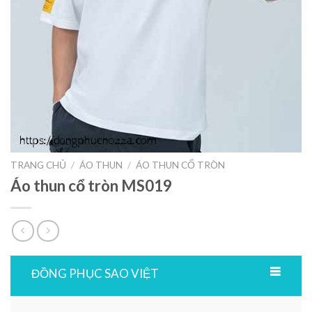
TRANG CHỦ
/
ÁO THUN
/
ÁO THUN CỔ TRÒN
Áo thun cổ tròn MS019
ĐỒNG PHỤC SAO VIỆT