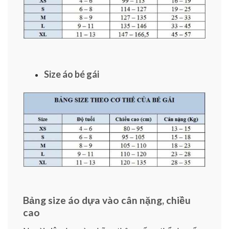
Size áo bé gái
Bảng size áo dựa vào cân nặng, chiều
cao