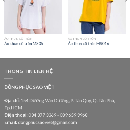
ÁO THUN CỔ TRÒN
ÁO THUN CỔ TRÒN
Áo thun cổ tròn MS05
Áo thun cổ tròn MS016
THÔNG TIN LIÊN HỆ
ĐỒNG PHỤC SAO VIỆT
Địa chỉ:
154 Dương Văn Dương, P. Tân Quý, Q. Tân Phú,
Tp.HCM
Điện thoại:
034 377 3369 - 089 659 9968
Email:
dongphucsaoviet@gmail.com