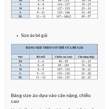
Size áo bé gái
Bảng size áo dựa vào cân nặng, chiều
cao