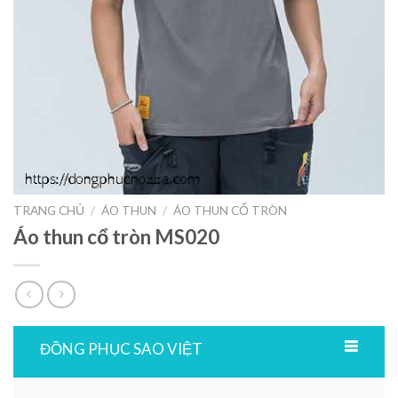
TRANG CHỦ
/
ÁO THUN
/
ÁO THUN CỔ TRÒN
Áo thun cổ tròn MS020
ĐỒNG PHỤC SAO VIỆT