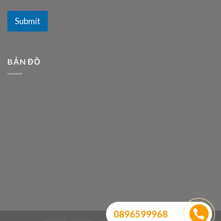
Submit
BẢN ĐỒ
0896599968