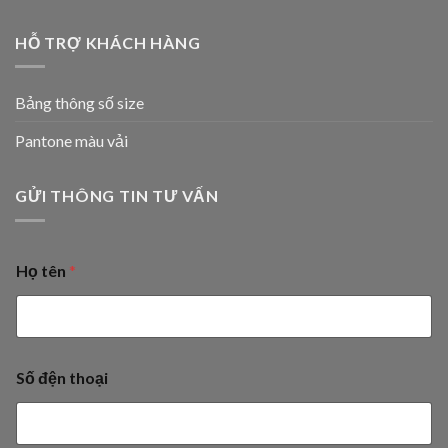
HỖ TRỢ KHÁCH HÀNG
Bảng thông số size
Pantone màu vải
GỬI THÔNG TIN TƯ VẤN
Họ tên
*
Số đện thoại