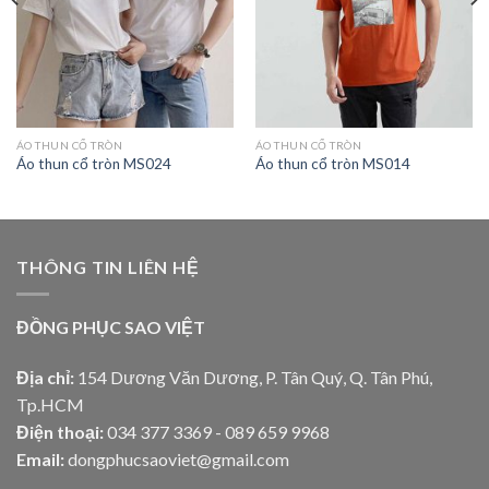
ÁO THUN CỔ TRÒN
ÁO THUN CỔ TRÒN
Áo thun cổ tròn MS024
Áo thun cổ tròn MS014
THÔNG TIN LIÊN HỆ
ĐỒNG PHỤC SAO VIỆT
Địa chỉ:
154 Dương Văn Dương, P. Tân Quý, Q. Tân Phú,
Tp.HCM
Điện thoại:
034 377 3369 - 089 659 9968
Email:
dongphucsaoviet@gmail.com