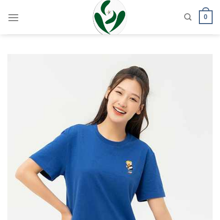
Skip
0
to
content