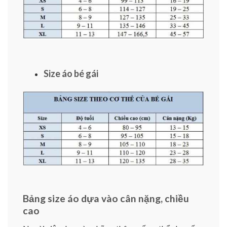
Size áo bé gái
Bảng size áo dựa vào cân nặng, chiều
cao