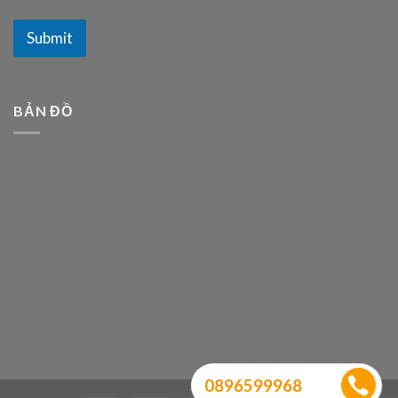
Submit
BẢN ĐỒ
0896599968