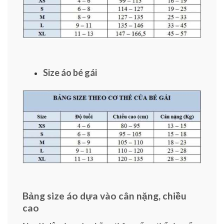
Size áo bé gái
Bảng size áo dựa vào cân nặng, chiều
cao