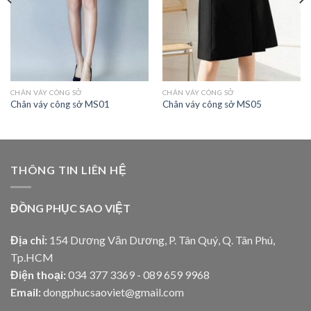
CHÂN VÁY CÔNG SỞ
CHÂN VÁY CÔNG SỞ
Chân váy công sở MS01
Chân váy công sở MS05
THÔNG TIN LIÊN HỆ
ĐỒNG PHỤC SAO VIỆT
Địa chỉ:
154 Dương Văn Dương, P. Tân Quý, Q. Tân Phú,
Tp.HCM
Điện thoại:
034 377 3369 - 089 659 9968
Email:
dongphucsaoviet@gmail.com