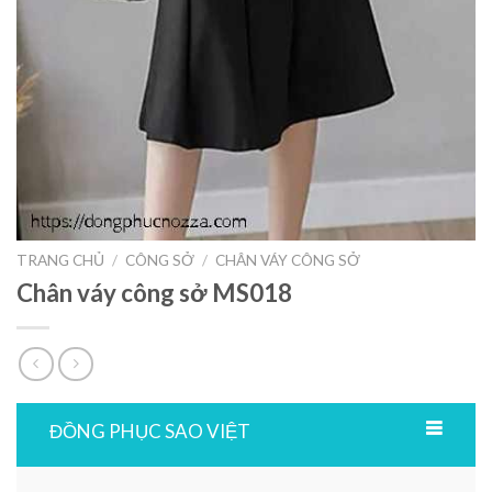
TRANG CHỦ
/
CÔNG SỞ
/
CHÂN VÁY CÔNG SỞ
Chân váy công sở MS018
ĐỒNG PHỤC SAO VIỆT