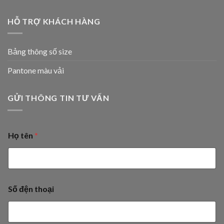
HỖ TRỢ KHÁCH HÀNG
Bảng thông số size
Pantone màu vải
GỬI THÔNG TIN TƯ VẤN
Họ tên
*
Số đện thoại