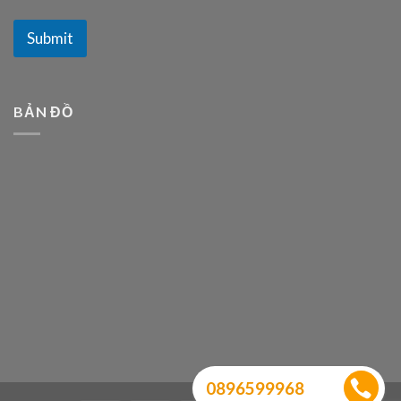
Submit
BẢN ĐỒ
0896599968