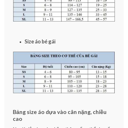
Size áo bé gái
Bảng size áo dựa vào cân nặng, chiều
cao