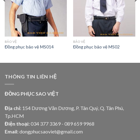
BẢO VỆ
BẢO VỆ
Đồng phục bảo vệ MS014
Đồng phục bảo vệ MS02
THÔNG TIN LIÊN HỆ
ĐỒNG PHỤC SAO VIỆT
Địa chỉ:
154 Dương Văn Dương, P. Tân Quý, Q. Tân Phú,
Tp.HCM
Điện thoại:
034 377 3369 - 089 659 9968
Email:
dongphucsaoviet@gmail.com