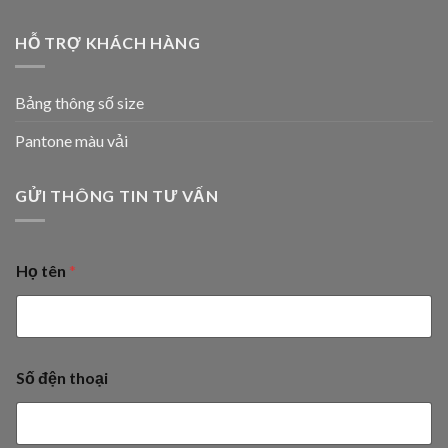
HỖ TRỢ KHÁCH HÀNG
Bảng thông số size
Pantone màu vải
GỬI THÔNG TIN TƯ VẤN
Họ tên
*
Số đện thoại