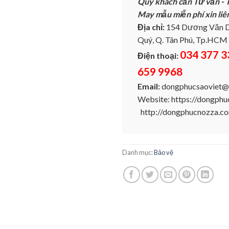
Quý khách cần Tư vấn - T
May mẫu miễn phí xin liê
Địa chỉ:
154 Dương Văn D
Quý, Q. Tân Phú, Tp.HCM
034 377 3
Điện thoại:
659 9968
Email:
dongphucsaoviet@
Website: https://dongph
http://dongphucnozza.c
Danh mục:
Bảo vệ