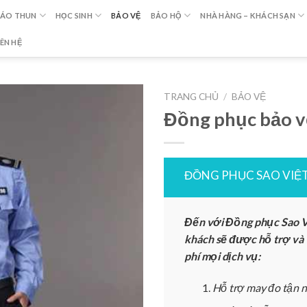
ÁO THUN
HỌC SINH
BẢO VỆ
BẢO HỘ
NHÀ HÀNG – KHÁCH SẠN
IÊN HỆ
TRANG CHỦ
/
BẢO VỆ
Đồng phục bảo 
ĐỒNG PHỤC SAO VIỆ
Đến với Đồng phục Sao V
khách sẽ được hỗ trợ và
phí mọi dịch vụ:
Hỗ trợ may đo tận n