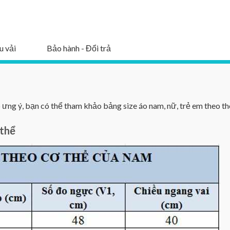
u vải
Bảo hành - Đổi trả
ng ý, bạn có thể tham khảo bảng size áo nam, nữ, trẻ em theo th
 thể