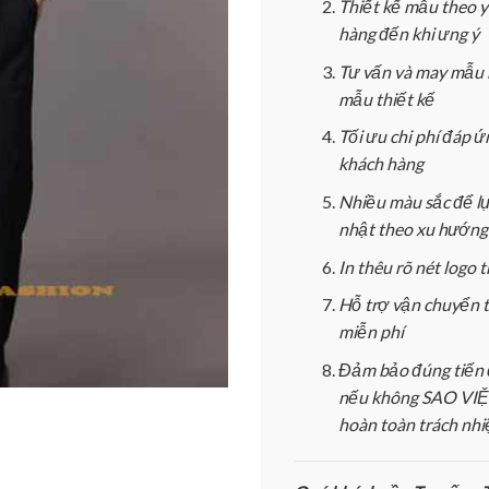
Thiết kế mẫu theo 
hàng đến khi ưng ý
Tư vấn và may mẫu 
mẫu thiết kế
Tối ưu chi phí đáp 
khách hàng
Nhiều màu sắc để l
nhật theo xu hướng
In thêu rõ nét logo
Hỗ trợ vận chuyển 
miễn phí
Đảm bảo đúng tiến 
nếu không SAO VIỆT
hoàn toàn trách nh