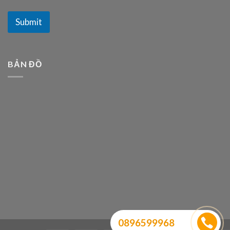
Submit
BẢN ĐỒ
0896599968