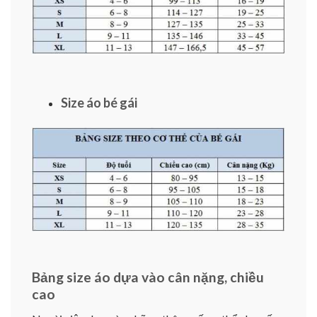
Size áo bé gái
Bảng size áo dựa vào cân nặng, chiều
cao