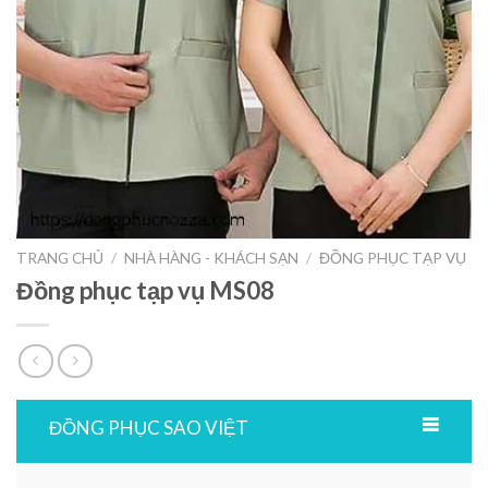
TRANG CHỦ
/
NHÀ HÀNG - KHÁCH SẠN
/
ĐỒNG PHỤC TẠP VỤ
Đồng phục tạp vụ MS08
ĐỒNG PHỤC SAO VIỆT