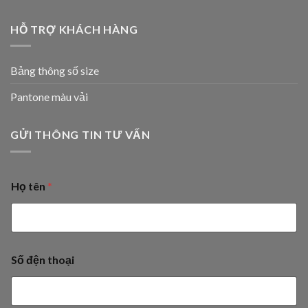
HỖ TRỢ KHÁCH HÀNG
Bảng thông số size
Pantone màu vải
GỬI THÔNG TIN TƯ VẤN
Họ tên
*
Số đện thoại