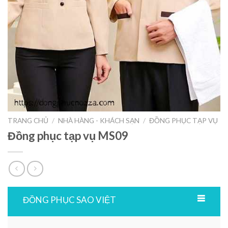
TRANG CHỦ
/
NHÀ HÀNG - KHÁCH SẠN
/
ĐỒNG PHỤC TẠP VỤ
Đồng phục tạp vụ MS09
ĐỒNG PHỤC SAO VIỆT