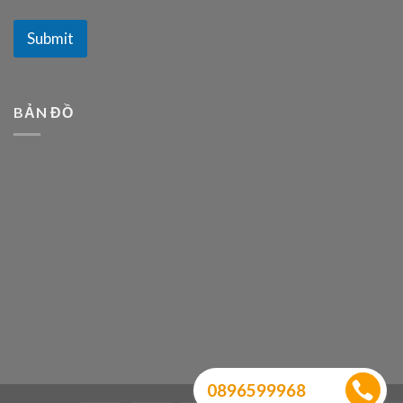
Submit
BẢN ĐỒ
0896599968