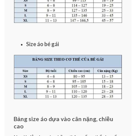
Size áo bé gái
Bảng size áo dựa vào cân nặng, chiều
cao