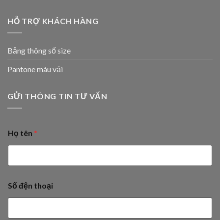
HỖ TRỢ KHÁCH HÀNG
Bảng thông số size
Pantone màu vải
GỬI THÔNG TIN TƯ VẤN
Họ tên
*
Số đện thoại