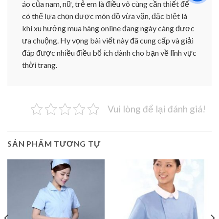
áo của nam, nữ, trẻ em là điều vô cùng cần thiết để
có thể lựa chọn được món đồ vừa vặn, đặc biệt là
khi xu hướng mua hàng online đang ngày càng được
ưa chuộng. Hy vọng bài viết này đã cung cấp và giải
đáp được nhiều điều bổ ích dành cho bạn về lĩnh vực
thời trang.
Vui lòng để lại đánh giá!
SẢN PHẨM TƯƠNG TỰ