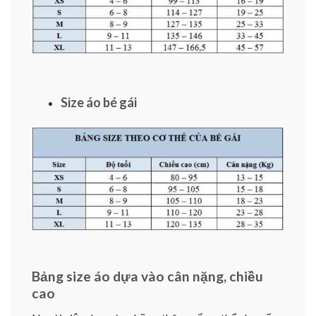
Size áo bé gái
Bảng size áo dựa vào cân nặng, chiều
cao