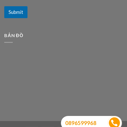
Submit
BẢN ĐỒ
0896599968