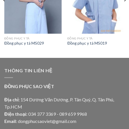
ĐỒNG PHỤC Y TÁ
ĐỒNG PHỤC Y TÁ
Đồng phục y tá MS029
Đồng phục y tá MS019
THÔNG TIN LIÊN HỆ
ĐỒNG PHỤC SAO VIỆT
Địa chỉ:
154 Dương Văn Dương, P. Tân Quý, Q. Tân Phú,
Tp.HCM
Điện thoại:
034 377 3369 - 089 659 9968
Email:
dongphucsaoviet@gmail.com