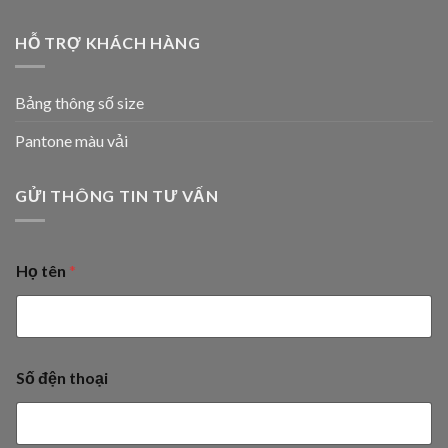
HỖ TRỢ KHÁCH HÀNG
Bảng thông số size
Pantone màu vải
GỬI THÔNG TIN TƯ VẤN
Họ tên
*
Số đện thoại